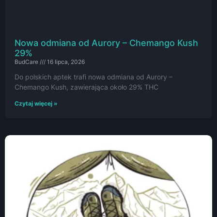
Nowa odmiana od Aurory – Chemango Kush
29%
BudCare
16 lipca, 2026
Do polskich aptek trafi nowa odmiana od Aurory –
Chemango Kush, zawierająca około 29% THC
Czytaj więcej »