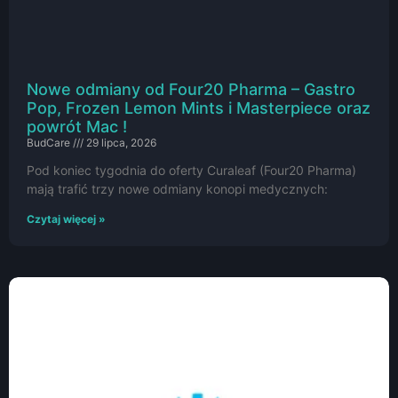
Nowe odmiany od Four20 Pharma – Gastro
Pop, Frozen Lemon Mints i Masterpiece oraz
powrót Mac !
BudCare
29 lipca, 2026
Pod koniec tygodnia do oferty Curaleaf (Four20 Pharma)
mają trafić trzy nowe odmiany konopi medycznych:
Czytaj więcej »