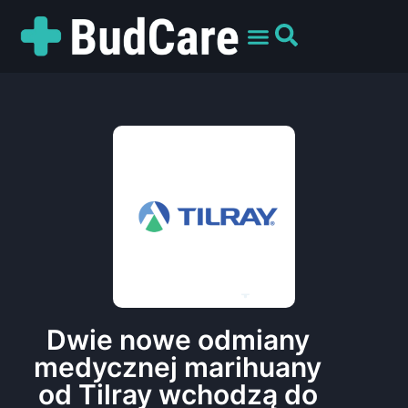
UMÓW WIZYTĘ
PREPARATY I ODMIANY
DLA PACJENTÓW
Dwie nowe odmiany
medycznej marihuany
od Tilray wchodzą do