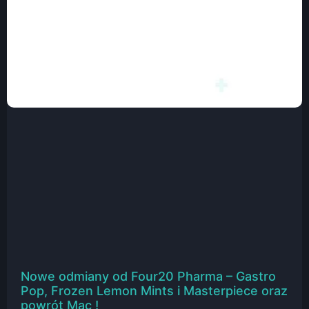
Nowe odmiany od Four20 Pharma – Gastro
Pop, Frozen Lemon Mints i Masterpiece oraz
powrót Mac !