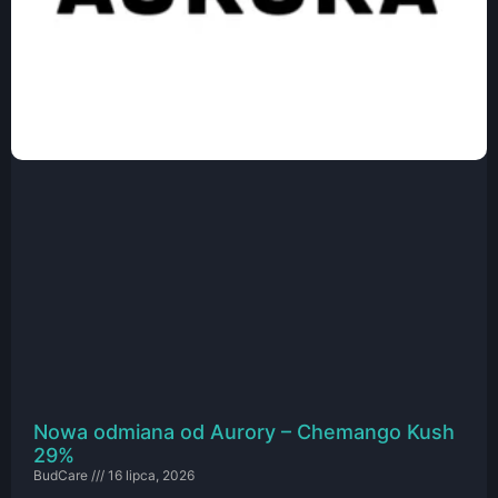
Nowa odmiana od Aurory – Chemango Kush
29%
BudCare
16 lipca, 2026