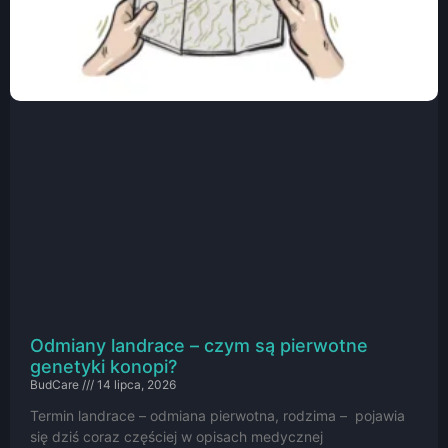
Odmiany landrace – czym są pierwotne
genetyki konopi?
BudCare
14 lipca, 2026
Termin landrace – odmiana pierwotna, rodzima – pojawia
się dziś coraz częściej w opisach medycznej