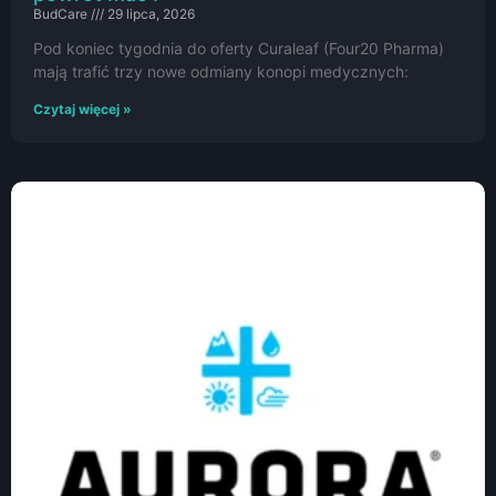
BudCare
29 lipca, 2026
Pod koniec tygodnia do oferty Curaleaf (Four20 Pharma)
mają trafić trzy nowe odmiany konopi medycznych:
Czytaj więcej »