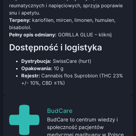
reumatycznych i napięciowych, sprzyja poprawie
snu i apetytu.
Terpeny:
kariofilen, mircen, limonen, humulen,
bisabolol.
Pełny opis odmiany:
GORILLA GLUE – kliknij
Dostępność i logistyka
Dystrybucja:
SwissCare (hurt)
Opakowania:
10 g
Rejestr:
Cannabis flos Suprobion (THC 23%
+/- 10%, CBD ≤1%)
BudCare
BudCare to centrum wiedzy i
społeczność pacjentów
medycznej marihuany w Polsce.