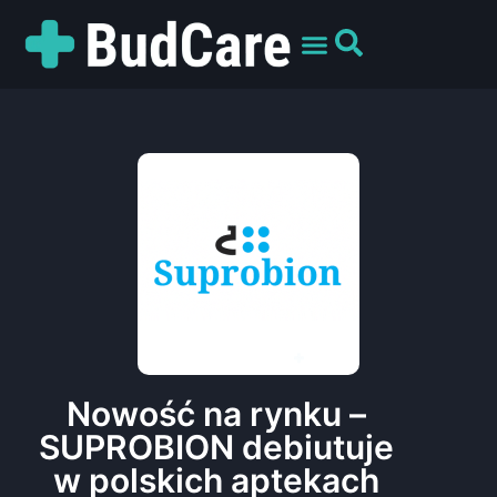
UMÓW WIZYTĘ
PREPARATY I ODMIANY
DLA PACJENTÓW
Nowość na rynku –
SUPROBION debiutuje
w polskich aptekach