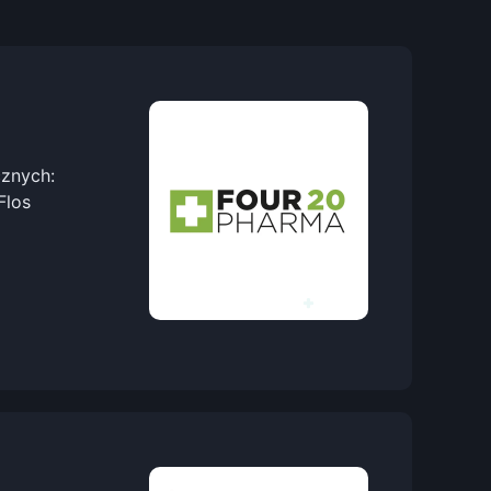
cznych:
Flos