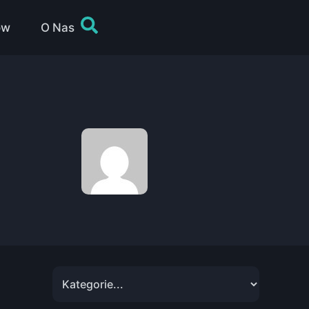
ów
O Nas