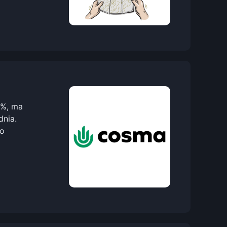
1%, ma
dnia.
po