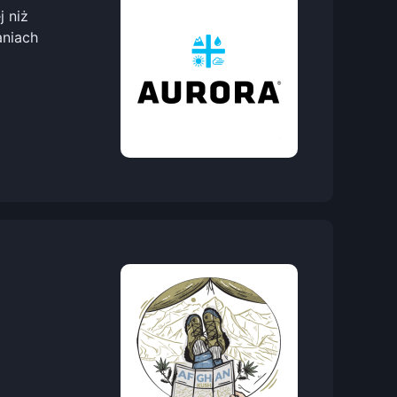
 niż
aniach