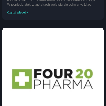
W poniedziałek w aptekach pojawią się odmiany: Lilac
Czytaj więcej »