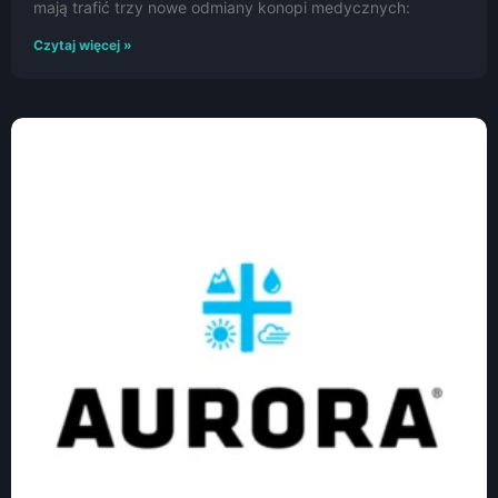
mają trafić trzy nowe odmiany konopi medycznych:
Czytaj więcej »