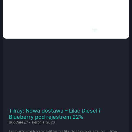
Tilray: Nowa dostawa – Lilac Diesel i
Blueberry pod rejestrem 22%
BudCare
7 sierpnia, 2026
Do hurtowni PharmaVitae trafiła dostawa suszu od Tilray.