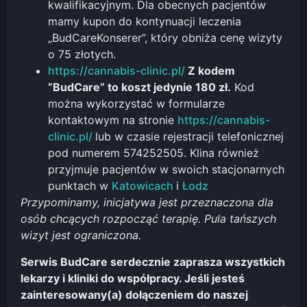
kwalifikacyjnym. Dla obecnych pacjentów
mamy kupon do kontynuacji leczenia
„BudCareKonserer”, który obniża cenę wizyty
o 75 złotych.
https://cannabis-clinic.pl/
Z kodem
”BudCare” to koszt jedynie 180 zł.
Kod
można wykorzystać w formularze
kontaktowym na stronie
https://cannabis-
clinic.pl/
lub w czasie rejestracji telefonicznej
pod numerem 574252505. Klina również
przyjmuje pacjentów w swoich stacjonarnych
punktach w
Katowicach
i
Łodz
Przypominamy, inicjatywa jest przeznaczona dla
osób chcących rozpocząć terapię. Pula tańszych
wizyt jest ograniczona.
Serwis BudCare serdecznie zaprasza wszystkich
lekarzy i kliniki do współpracy. Jeśli jesteś
zainteresowany(a) dołączeniem do naszej