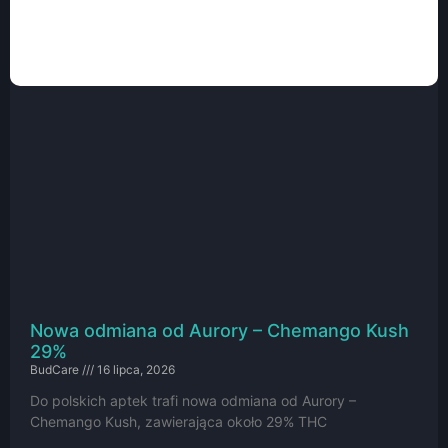
Nowa odmiana od Aurory – Chemango Kush
29%
BudCare
16 lipca, 2026
Do polskich aptek trafi nowa odmiana od Aurory –
Chemango Kush, zawierająca około 29% THC