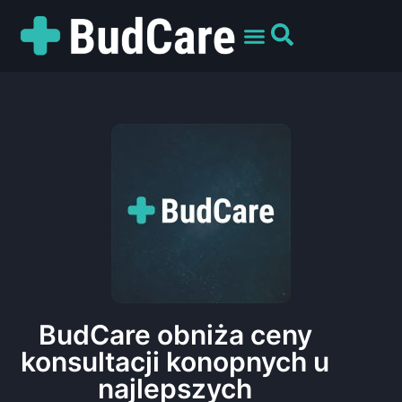
UMÓW WIZYTĘ
PREPARATY I ODMIANY
DLA PACJENTÓW
BudCare obniża ceny
konsultacji konopnych u
najlepszych