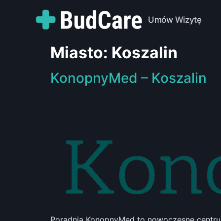
Umów Wizytę
Miasto:
Koszalin
KonopnyMed – Koszalin
Poradnia KonopnyMed to nowoczesne centrum