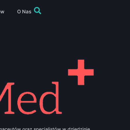
ów
O Nas
aceutów oraz specjalistów w dziedzinie