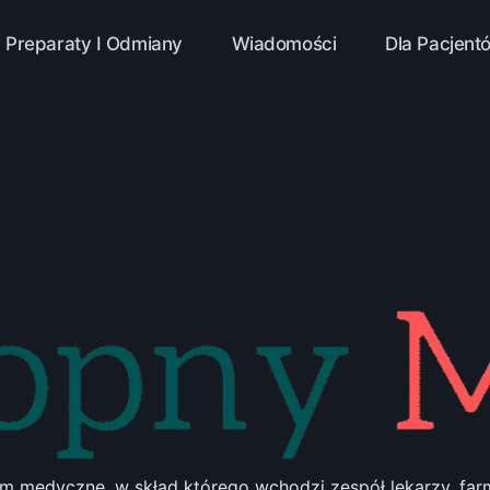
Preparaty I Odmiany
Wiadomości
Dla Pacjent
 medyczne, w skład którego wchodzi zespół lekarzy, farm