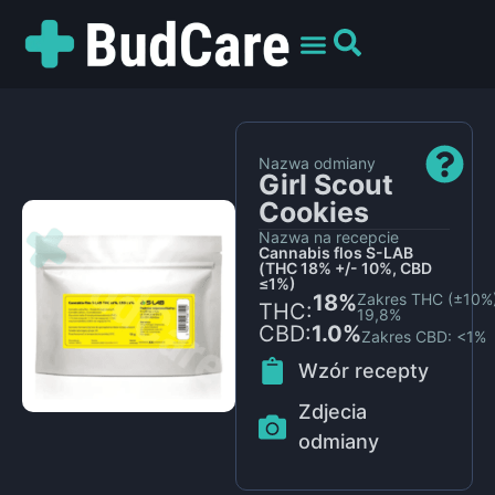
UMÓW WIZYTĘ
PREPARATY I ODMIANY
DLA PACJENTÓW
Nazwa odmiany
Girl Scout
Cookies
Nazwa na recepcie
Cannabis flos S-LAB
(THC 18% +/- 10%, CBD
≤1%)
18%
Zakres THC (±10%)
THC:
19,8%
CBD:
1.0%
Zakres CBD: <1%
Wzór recepty
Zdjecia
odmiany