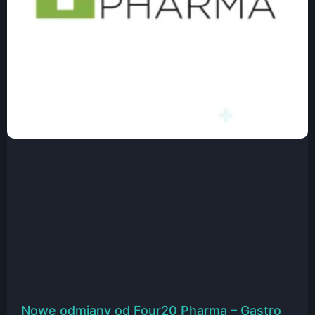
Nowe odmiany od Four20 Pharma – Gastro