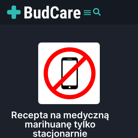
UMÓW WIZYTĘ
PREPARATY I ODMIANY
DLA PACJENTÓW
Recepta na medyczną
marihuanę tylko
stacjonarnie