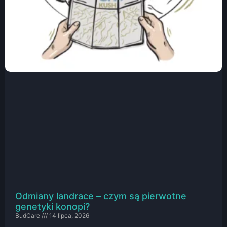
Odmiany landrace – czym są pierwotne
genetyki konopi?
BudCare
14 lipca, 2026