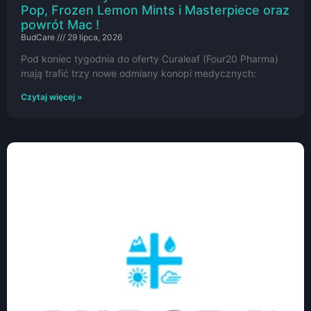
Pop, Frozen Lemon Mints i Masterpiece oraz
powrót Mac !
BudCare
29 lipca, 2026
Pod koniec tygodnia do oferty Curaleaf (Four20 Pharma)
mają trafić trzy nowe odmiany konopi medycznych:
Czytaj więcej »