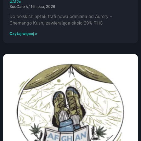
29%
BudCare
16 lipca, 2026
Do polskich aptek trafi nowa odmiana od Aurory –
Chemango Kush, zawierająca około 29% THC
Czytaj więcej »