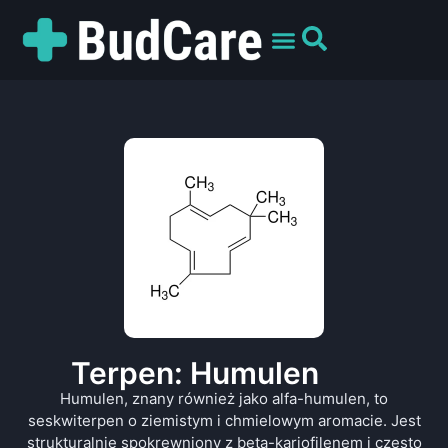
UMÓW WIZYTĘ
PREPARATY I ODMIANY
DLA PACJENTÓW
Terpen: Humulen
Humulen, znany również jako alfa-humulen, to
seskwiterpen o ziemistym i chmielowym aromacie. Jest
strukturalnie spokrewniony z beta-kariofilenem i często