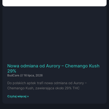
Nowa odmiana od Aurory – Chemango Kush
29%
BudCare
16 lipca, 2026
Do polskich aptek trafi nowa odmiana od Aurory –
Chemango Kush, zawierająca około 29% THC
Czytaj więcej »