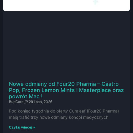
Nowe odmiany od Four20 Pharma – Gastro
Pop, Frozen Lemon Mints i Masterpiece oraz
powrót Mac !
BudCare
29 lipca, 2026
Pod koniec tygodnia do oferty Curaleaf (Four20 Pharma)
mają trafić trzy nowe odmiany konopi medycznych:
Czytaj więcej »