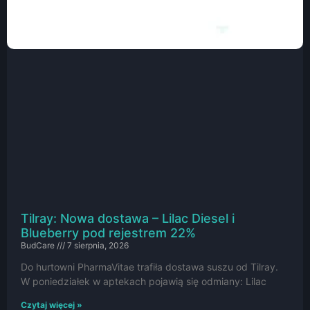
Tilray: Nowa dostawa – Lilac Diesel i
Blueberry pod rejestrem 22%
BudCare
7 sierpnia, 2026
Do hurtowni PharmaVitae trafiła dostawa suszu od Tilray.
W poniedziałek w aptekach pojawią się odmiany: Lilac
Czytaj więcej »