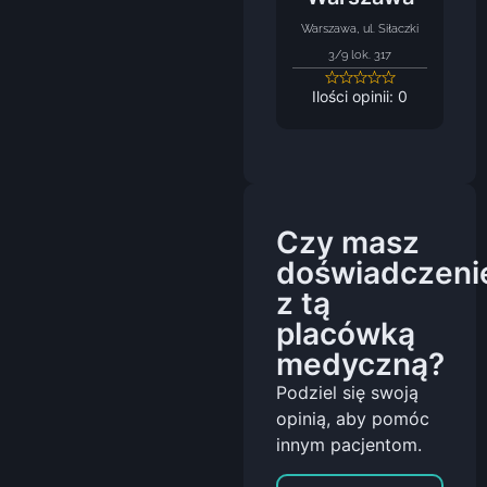
Warszawa, ul. Siłaczki
3/9 lok. 317
Ilości opinii: 0
Czy masz
doświadczeni
z tą
placówką
medyczną?
Podziel się swoją
opinią, aby pomóc
innym pacjentom.