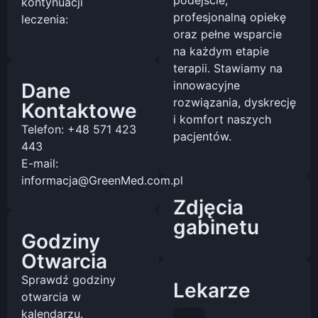
podejście,
kontynuacji
profesjonalną opiekę
leczenia:
oraz pełne wsparcie
na każdym etapie
terapii. Stawiamy na
innowacyjne
Dane
rozwiązania, dyskrecję
Kontaktowe
i komfort naszych
Telefon: +48 571 423
pacjentów.
443
E-mail:
informacja@GreenMed.com.pl
Zdjęcia
gabinetu
Godziny
Otwarcia
Sprawdź godziny
Lekarze
otwarcia w
kalendarzu.