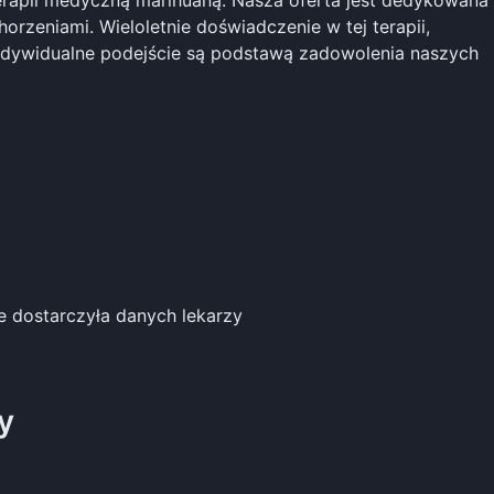
erapii medyczną marihuaną. Nasza oferta jest dedykowana
rzeniami. Wieloletnie doświadczenie w tej terapii,
indywidualne podejście są podstawą zadowolenia naszych
ie dostarczyła danych lekarzy
y