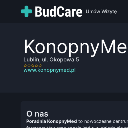
Umów Wizytę
KonopnyMed
Lublin, ul. Okopowa 5
www.konopnymed.pl
O nas
Poradnia KonopnyMed
to nowoczesne centrum