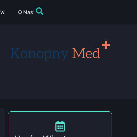
ów
O Nas