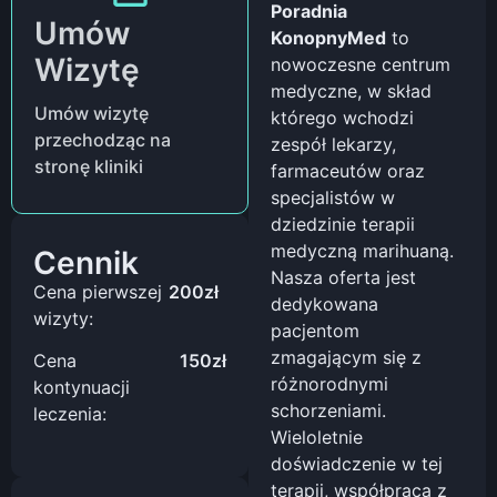
Poradnia
Umów
KonopnyMed
to
Wizytę
nowoczesne centrum
medyczne, w skład
Umów wizytę
którego wchodzi
przechodząc na
zespół lekarzy,
stronę kliniki
farmaceutów oraz
specjalistów w
dziedzinie terapii
medyczną marihuaną.
Cennik
Nasza oferta jest
Cena pierwszej
200zł
dedykowana
wizyty:
pacjentom
zmagającym się z
Cena
150zł
różnorodnymi
kontynuacji
schorzeniami.
leczenia:
Wieloletnie
doświadczenie w tej
terapii, współpraca z