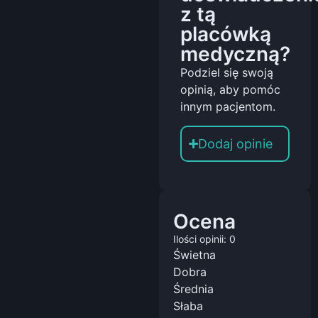
z tą
placówką
medyczną?
Podziel się swoją
opinią, aby pomóc
innym pacjentom.
Dodaj opinie
Ocena
Ilości opinii: 0
Świetna
Dobra
Średnia
Słaba