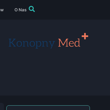
ów
O Nas