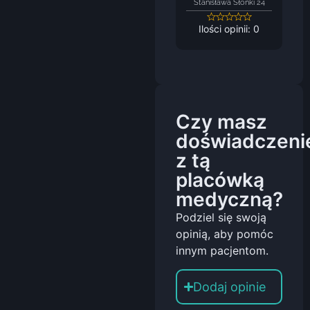
Stanisława Słonki 24
Ilości opinii: 0
Czy masz
doświadczeni
z tą
placówką
medyczną?
Podziel się swoją
opinią, aby pomóc
innym pacjentom.
Dodaj opinie