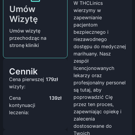
W THCLinics
Umów
wierzymy w
Wizytę
zapewnianie
pacjentom
Umów wizytę
bezpiecznego i
przechodząc na
niezawodnego
stronę kliniki
dostępu do medycznej
marihuany. Nasz
zespół
licencjonowanych
Cennik
lekarzy oraz
Cena pierwszej
179zł
profesjonalny personel
wizyty:
są tutaj, aby
poprowadzić Cię
Cena
139zł
przez ten proces,
kontynuacji
zapewniając opiekę i
leczenia:
zalecenia
dostosowane do
Twoich