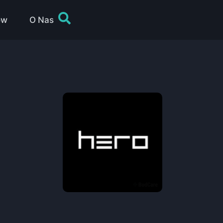
ów
O Nas