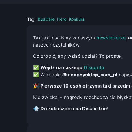
,
,
Tagi:
BudCare
Hero
Konkurs
Tak jak pisaliśmy w naszym
newsletterze
,
a
naszych czytelników.
Co zrobić, aby wziąć udział? To proste!
✅
Wejdź na naszego
Discorda
✅ W kanale
#konopny
sklep
_com_pl
napis
🎉
Pierwsze 10 osób otrzyma taki przedmio
Nie zwlekaj – nagrody rozchodzą się błyska
💨
Do zobaczenia na Discordzie!