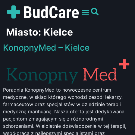
UMÓW WIZYTĘ
PREPARATY I ODMIANY
DLA PACJENTÓW
Miasto:
Kielce
KonopnyMed – Kielce
Poradnia KonopnyMed to nowoczesne centrum
medyczne, w skład którego wchodzi zespół lekarzy,
farmaceutów oraz specjalistów w dziedzinie terapii
medyczną marihuaną. Nasza oferta jest dedykowana
pacjentom zmagającym się z różnorodnymi
schorzeniami. Wieloletnie doświadczenie w tej terapii,
współpraca z najlepszymi specjalistami oraz