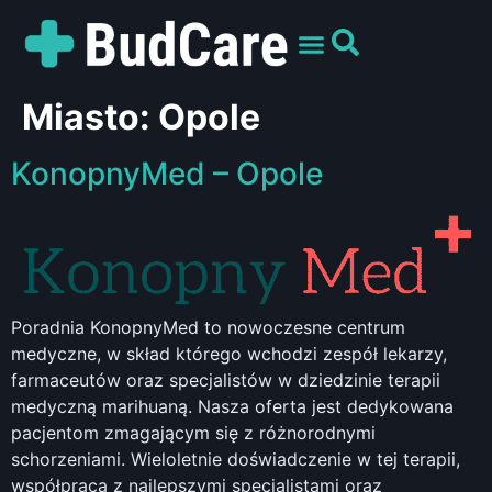
UMÓW WIZYTĘ
PREPARATY I ODMIANY
DLA PACJENTÓW
Miasto:
Opole
KonopnyMed – Opole
Poradnia KonopnyMed to nowoczesne centrum
medyczne, w skład którego wchodzi zespół lekarzy,
farmaceutów oraz specjalistów w dziedzinie terapii
medyczną marihuaną. Nasza oferta jest dedykowana
pacjentom zmagającym się z różnorodnymi
schorzeniami. Wieloletnie doświadczenie w tej terapii,
współpraca z najlepszymi specjalistami oraz