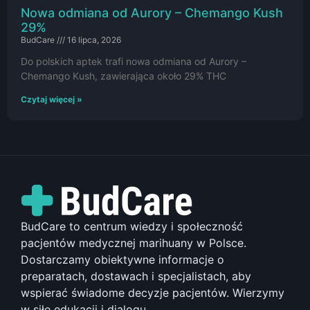
Nowa odmiana od Aurory – Chemango Kush
29%
BudCare
16 lipca, 2026
Do polskich aptek trafi nowa odmiana od Aurory –
Chemango Kush, zawierająca około 29% THC
Czytaj więcej »
BudCare to centrum wiedzy i społeczność
pacjentów medycznej marihuany w Polsce.
Dostarczamy obiektywne informacje o
preparatach, dostawach i specjalistach, aby
wspierać świadome decyzje pacjentów. Wierzymy
w siłę edukacji i dialogu.