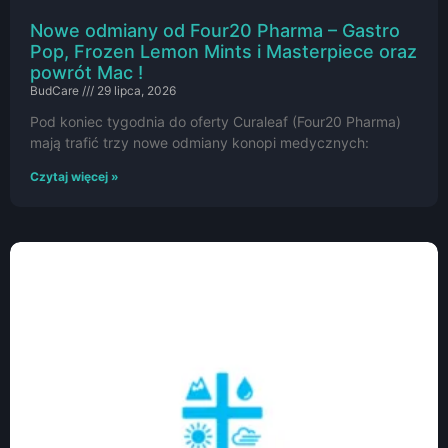
Nowe odmiany od Four20 Pharma – Gastro
Pop, Frozen Lemon Mints i Masterpiece oraz
powrót Mac !
BudCare
29 lipca, 2026
Pod koniec tygodnia do oferty Curaleaf (Four20 Pharma)
mają trafić trzy nowe odmiany konopi medycznych:
Czytaj więcej »