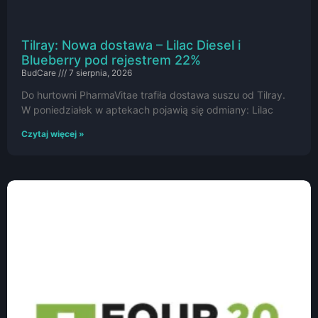
Tilray: Nowa dostawa – Lilac Diesel i
Blueberry pod rejestrem 22%
BudCare
7 sierpnia, 2026
Do hurtowni PharmaVitae trafiła dostawa suszu od Tilray.
W poniedziałek w aptekach pojawią się odmiany: Lilac
Czytaj więcej »