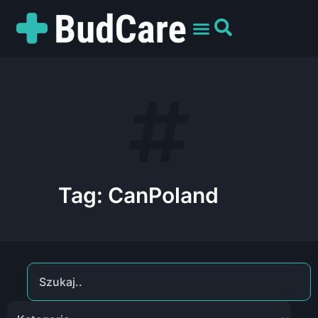
UMÓW WIZYTĘ
PREPARATY I ODMIANY
DLA PACJENTÓW
Tag: CanPoland