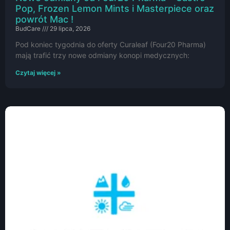
Pop, Frozen Lemon Mints i Masterpiece oraz
powrót Mac !
BudCare
29 lipca, 2026
Pod koniec tygodnia do oferty Curaleaf (Four20 Pharma)
mają trafić trzy nowe odmiany konopi medycznych:
Czytaj więcej »