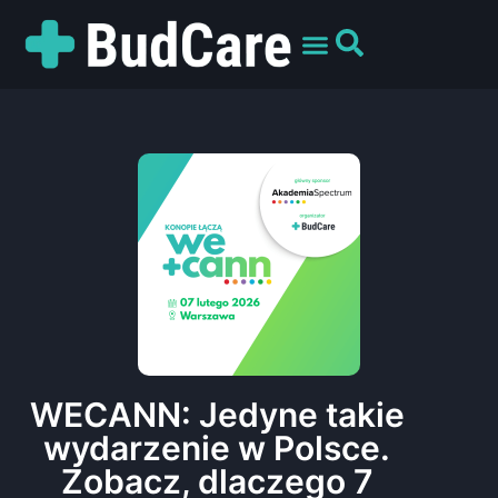
UMÓW WIZYTĘ
PREPARATY I ODMIANY
DLA PACJENTÓW
WECANN: Jedyne takie
wydarzenie w Polsce.
Zobacz, dlaczego 7