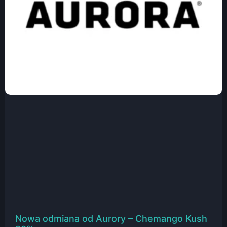
Nowa odmiana od Aurory – Chemango Kush