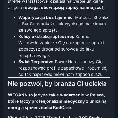
strefie warsztatowej czekają na Ciebie unikalne
zajęcia (
uwaga: obowiązują zapisy na miejscu!
):
Waporyzacja bez tajemnic:
Mateusz Strzelec
z BudCare pokaże, jak wycisnąć maksimum
ze swojego sprzętu.
Kulisy ekstrakcji aptecznej:
Konrad
Wilkowski zabierze Cię na zaplecze apteki –
zobaczysz drogę od surowca do leku
recepturowego.
Świat Terpenów:
Paweł Herer nauczy Cię
rozpoznawać profile zapachowe i rozumieć,
co tak naprawdę mówi nam zapach suszu.
Nie pozwól, by branża Ci uciekła
WECANN to jedyne takie wydarzenie w Polsce,
które łączy profesjonalizm medyczny z unikalną
energią społeczności BudCare.
Kiedy:
7 luty 2026 (Sobota), start: 9:00
Gdzie: