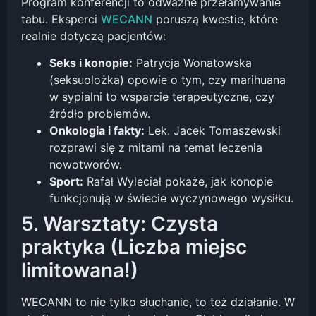
Program konferencji to odważne przełamywanie
tabu. Eksperci
WECANN
poruszą kwestie, które
realnie dotyczą pacjentów:
Seks i konopie:
Patrycja Wonatowska
(seksuolożka) opowie o tym, czy marihuana
w sypialni to wsparcie terapeutyczne, czy
źródło problemów.
Onkologia i fakty:
Lek. Jacek Tomaszewski
rozprawi się z mitami na temat leczenia
nowotworów.
Sport:
Rafał Wyleciał pokaże, jak konopie
funkcjonują w świecie wyczynowego wysiłku.
5. Warsztaty: Czysta
praktyka (Liczba miejsc
limitowana!)
WECANN to nie tylko słuchanie, to też działanie. W