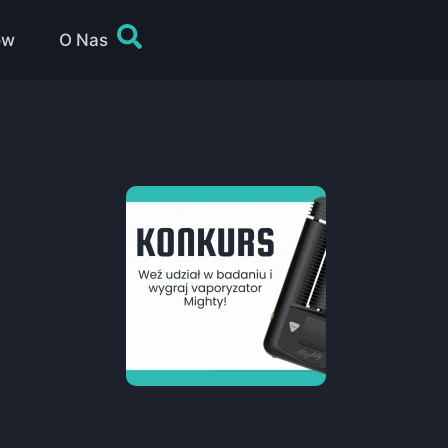
ów
O Nas