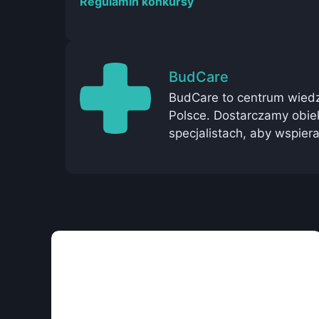
Regulamin konkursy
BudCare
BudCare to centrum wied
Polsce. Dostarczamy obie
specjalistach, aby wspie