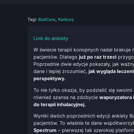
,
Tagi:
BudCare
Konkurs
Link do ankiety
W świecie terapii konopnych nadal brakuje
pacjentów. Dlatego
już po raz trzeci
przygot
Poprzednie dwie edycje pokazały, jak ważny
dane i lepiej zrozumieć,
jak wygląda leczen
perspektywy.
To nie tylko okazja, by podzielić się swoim
również szansa na zdobycie
waporyzatora M
do terapii inhalacyjnej.
Wyniki dwóch poprzednich edycji ankiety 
pacjentów. To właśnie te dane współtworzy
Spectrum
– pierwszej tak szerokiej platfo