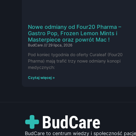
Nowe odmiany od Four20 Pharma –
Gastro Pop, Frozen Lemon Mints i
Masterpiece oraz powrót Mac !
BudCare
29 lipca, 2026
Pod koniec tygodnia do oferty Curaleaf (Four20
Pharma) mają trafić trzy nowe odmiany konopi
medycznych:
Czytaj więcej »
BudCare to centrum wiedzy i społeczność pac