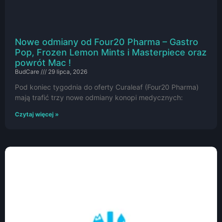
Nowe odmiany od Four20 Pharma – Gastro
Pop, Frozen Lemon Mints i Masterpiece oraz
powrót Mac !
BudCare
29 lipca, 2026
Pod koniec tygodnia do oferty Curaleaf (Four20 Pharma)
mają trafić trzy nowe odmiany konopi medycznych:
Czytaj więcej »