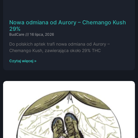
Nowa odmiana od Aurory – Chemango Kush
29%
BudCare
16 lipca, 2026
Do polskich aptek trafi nowa odmiana od Aurory –
Chemango Kush, zawierająca około 29% THC
Czytaj więcej »