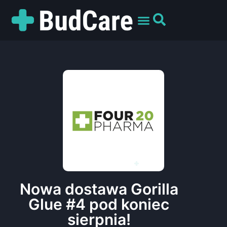
UMÓW WIZYTĘ
PREPARATY I ODMIANY
DLA PACJENTÓW
Nowa dostawa Gorilla
Glue #4 pod koniec
sierpnia!