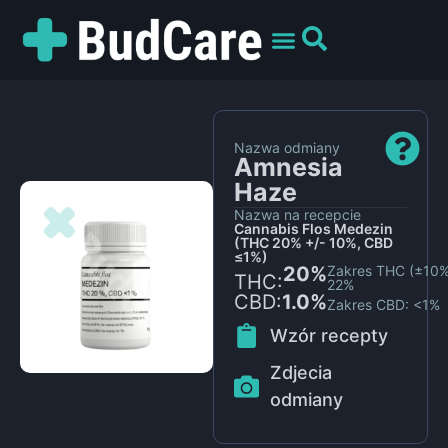
UMÓW WIZYTĘ
PREPARATY I ODMIANY
DLA PACJENTÓW
Nazwa odmiany
Amnesia
Haze
Nazwa na recepcie
Cannabis Flos Medezin
(THC 20% +/- 10%, CBD
≤1%)
20%
Zakres THC (±10%
THC:
22%
CBD:
1.0%
Zakres CBD: <1%
Wzór recepty
Zdjecia
odmiany