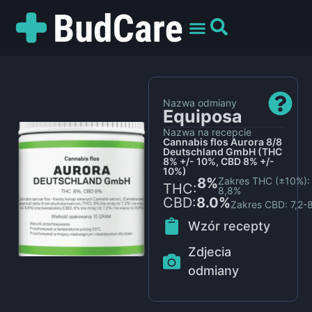
UMÓW WIZYTĘ
PREPARATY I ODMIANY
DLA PACJENTÓW
Nazwa odmiany
Equiposa
Nazwa na recepcie
Cannabis flos Aurora 8/8
Deutschland GmbH (THC
8% +/- 10%, CBD 8% +/-
10%)
8%
Zakres THC (±10%): 
THC:
8,8%
CBD:
8.0%
Zakres CBD: 7,2-
Wzór recepty
Zdjecia
odmiany