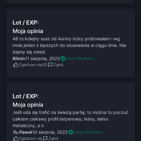
Lot / EXP:
Moja opinia
A8 to kolejny susz od Aurory który próbowałem i wg
mnie jeden z lepszych do stosowania w ciągu dnia. Nie
dajmy się zwieź
Klinin
11 sierpnia, 2023
Zweryfikowana
Zgadzam się
Zgłoś
Lot / EXP:
Moja opinia
Jeśli uda się trafić na świeżą partię, to można tu poczuć
całkiem ciekawy profil terpenowy; leśny, lekko
metaliczny, a n
Tu.Paweł
10 sierpnia, 2023
Zweryfikowana
Zgadzam się
Zgłoś