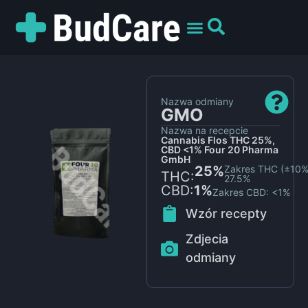
UMÓW WIZYTĘ
PREPARATY I ODMIANY
DLA PACJENTÓW
Nazwa odmiany
GMO
Nazwa na recepcie
Cannabis Flos THC 25%,
CBD <1% Four 20 Pharma
GmbH
25%
Zakres THC (±10%)
THC:
27.5%
CBD:
1%
Zakres CBD: <1%
Wzór recepty
Zdjecia
odmiany