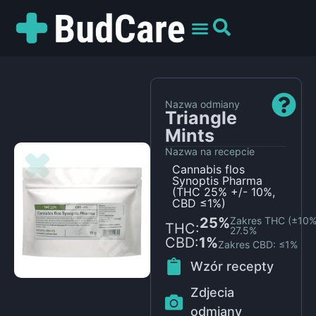
UMÓW WIZYTĘ
PREPARATY I ODMIANY
DLA PACJENTÓW
Nazwa odmiany
Triangle
Mints
Nazwa na recepcie
Cannabis flos
Synoptis Pharma
(THC 25% +/- 10%,
CBD ≤1%)
25%
Zakres THC (±10%)
THC:
27.5%
CBD:
1%
Zakres CBD: ≤1%
Wzór recepty
Zdjecia
odmiany