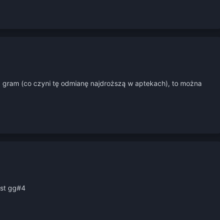
 za gram (co czyni tę odmianę najdroższą w aptekach), to można
ast gg#4