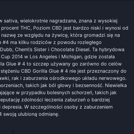
 sativa, wielokrotnie nagradzana, znana z wysokiej
 procent THC, Poziom CBD jest bardzo niski i wynosi od
ą nazwę ze względu na żywicę, która gromadzi się na
ue #4 ma kilku rodziców z powodu rozległego
Dubb, Chem\’s Sister i Chocolate Diesel. Ta hybrydowa
up 2014 w Los Angeles i Michigan, gdzie została
illa Glue # 4 to szczep używany go zarówno do celów
 stężeniu CBD Gorilla Glue # 4 nie jest przeznaczony do
gawki, rak i zaburzenia ośrodkowego układu nerwowego.
rzeniach, takich jak ból głowy i bezsenność. Niewielka
ajające w przypadku bolesnych schorzeń, takich jak
putację zdolności leczenia zaburzeń o bardziej
i depresia. W szczególności osoby z zaburzeniem
 swoją ulubioną odmianę.