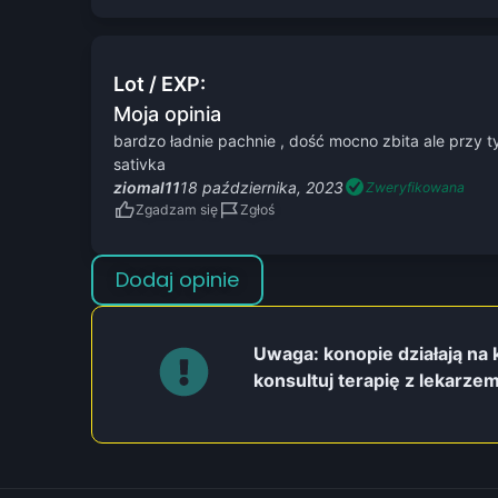
Lot / EXP:
Moja opinia
bardzo ładnie pachnie , dość mocno zbita ale przy t
sativka
ziomal11
18 października, 2023
Zweryfikowana
Zgadzam się
Zgłoś
Dodaj opinie
Uwaga: konopie działają na
konsultuj terapię z lekarzem