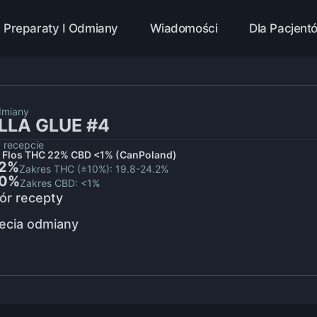
Preparaty I Odmiany
Wiadomości
Dla Pacjent
dmiany
LLA GLUE #4
 recepcie
 Flos THC 22% CBD <1% (CanPoland)
2%
Zakres THC (±10%): 19.8-24.2%
.0%
Zakres CBD: <1%
ór recepty
ecia odmiany