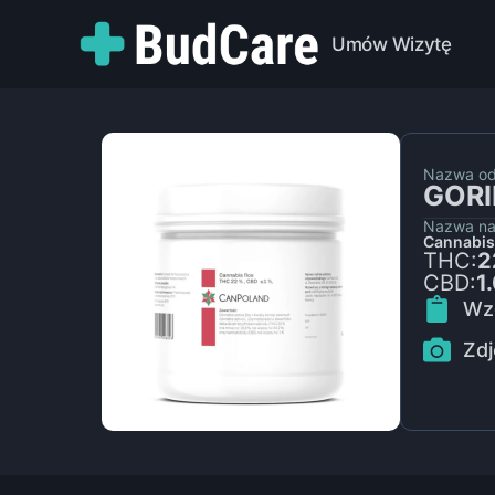
Umów Wizytę
Nazwa o
GORI
Nazwa na
Cannabis
THC:
2
CBD:
1
Wz
Zdj