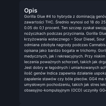
Opis
Gorilla Glue #4 to hybryda z dominacją genów
zawartości THC. Średnio wynosi od 18 do 25
0.05 do 0,1 procent. Ten szczep zyskał swoj
nożyczkach podczas przycinania. Gorilla Gl
krzyżowania wstecznego – Sour Diesel, Sour 
odmiana zdobyła nagrody podczas Cannabis C
opisana jako bardzo bogata w trichomy. Gor
medycznych, jak i rekreacyjnych. Przy niskim
leczenia poważnych schorzeń, takich jak dr
Jest dobry w łagodnych i umiarkowanych scho
ilość genów Indica zapewnia działanie uspok
zapalenie stawów czy bóle pleców. GG4 ma re
umysłowym pochodzeniu, takich jak stres lek
obsesyjno-kompulsyjnym (OCD) uczyniły GG4