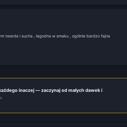
ym twarda i sucha , łagodna w smaku , ogólnie bardzo fajna
 każdego inaczej — zaczynaj od małych dawek i
.