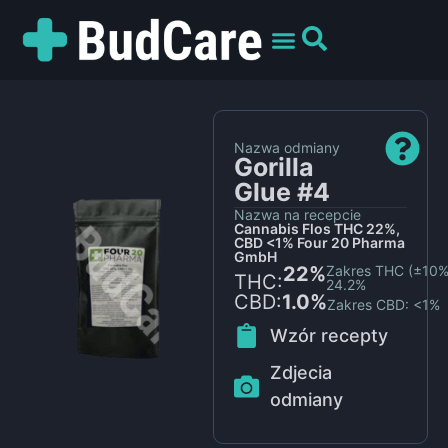
UMÓW WIZYTĘ
PREPARATY I ODMIANY
DLA PACJENTÓW
Nazwa odmiany
Gorilla
Glue #4
Nazwa na recepcie
Cannabis Flos THC 22%,
CBD <1% Four 20 Pharma
GmbH
22%
Zakres THC (±10%)
THC:
24.2%
CBD:
1.0%
Zakres CBD: <1%
Wzór recepty
Zdjecia
odmiany